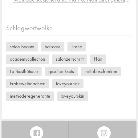
Schlagwortwolke
salon beauté
haircare
Trend
academycollection
salonzeitschrift
Hair
La Biosthétique
geschenksets
mitliebeschenken
Froheweihnachten
loveyourhair
methoderegenerante
loveyourskin