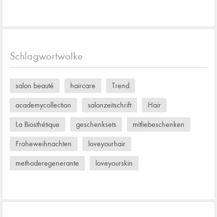
Schlagwortwolke
salon beauté
haircare
Trend
academycollection
salonzeitschrift
Hair
La Biosthétique
geschenksets
mitliebeschenken
Froheweihnachten
loveyourhair
methoderegenerante
loveyourskin