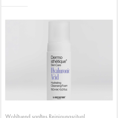
Wohltuend sanftes Reinigungsritual